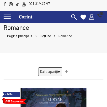
021 319 47 97
Romance
Pagina principală
Ficțiune
Romance
Setati
ascendent
-20%