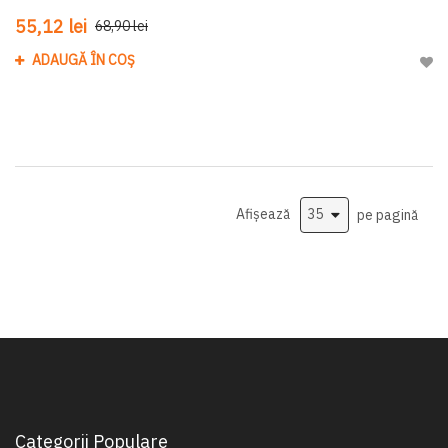
55,12 lei
68,90 lei
ADAUGĂ ÎN COȘ
Adau
Afișează
pe pagină
Categorii Populare