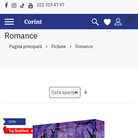
021 319 47 97
Romance
Pagina principală
Ficțiune
Romance
Setati
ascendent
-20%