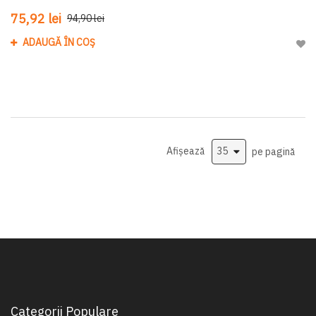
75,92 lei
94,90 lei
ADAUGĂ ÎN COȘ
Adau
Afișează
pe pagină
Categorii Populare