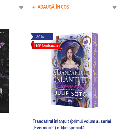
ADAUGĂ ÎN COȘ
Adaugă
Adaugă
la
la
Lista
Lista
de
de
-20%
Dorinte
Dorinte
Trandafirul înlănțuit (primul volum al seriei
„Evermore”) ediţie specială