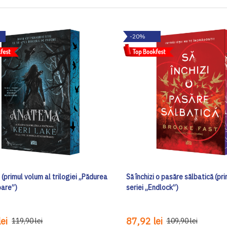
-20%
primul volum al trilogiei „Pădurea
Să închizi o pasăre sălbatică (pr
are”)
seriei „Endlock”)
ei
87,92 lei
119,90 lei
109,90 lei