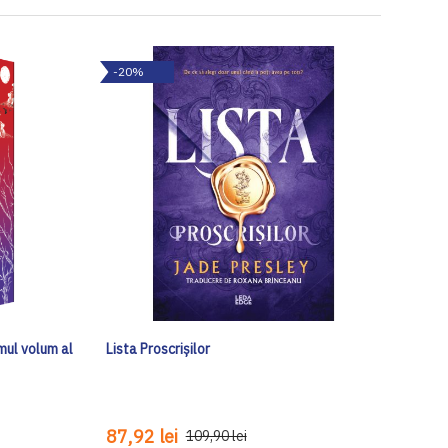
-20%
imul volum al
Lista Proscrișilor
87,92 lei
109,90 lei