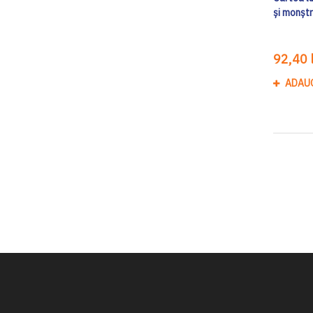
și monștr
92,40 l
ADAU