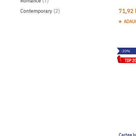
produse
Romance
7
produse
71,92 l
Contemporary
2
ADAU
-20%
Cartea lu