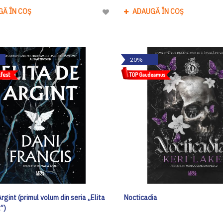
GĂ ÎN COȘ
ADAUGĂ ÎN COȘ
Adaugă
la
Lista
de
-20%
Dorinte
Argint (primul volum din seria „Elita
Nocticadia
”)