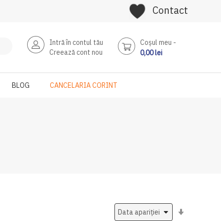
Contact
Intră în contul tău
Coşul meu
Creează cont nou
0,00 lei
BLOG
CANCELARIA CORINT
Setati
ascendent