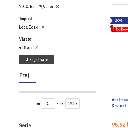
70,00 lei - 79,99 lei
Imprint
-20%
Leda Edge
Vârsta
+18 ani
sterge toate
Preţ
Anatema (
lei
-
lei
Devorato
95,92 l
Serie