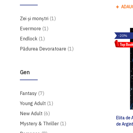
ADAU
produs
Zei și monștri
1
produs
Evermore
1
-20%
produs
Endlock
1
produs
Pădurea Devoratoare
1
Gen
produse
Fantasy
7
produs
Young Adult
1
produse
New Adult
6
Elita de 
produs
Mystery & Thriller
1
de Argint