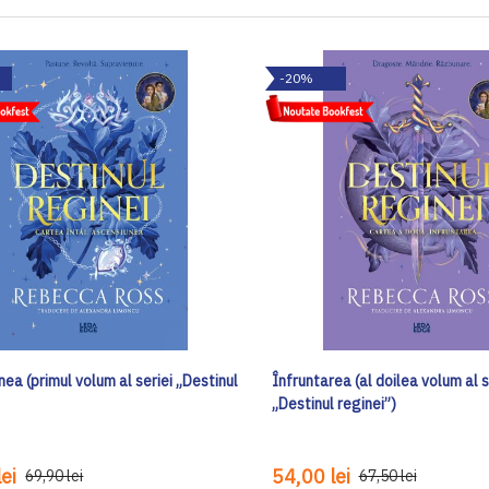
-20%
ea (primul volum al seriei „Destinul
Înfruntarea (al doilea volum al s
„Destinul reginei”)
ei
54,00 lei
69,90 lei
67,50 lei