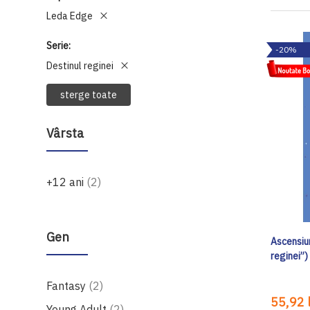
Leda Edge
Serie
-20%
Destinul reginei
sterge toate
Vârsta
produse
+12 ani
2
Gen
Ascensiun
reginei”)
produse
Fantasy
2
55,92 l
produse
Young Adult
2