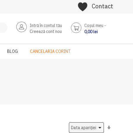
Contact
Intră în contul tău
Coşul meu
Creează cont nou
0,00 lei
BLOG
CANCELARIA CORINT
Setati
ascendent