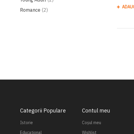
ADAU
produse
Romance
2
Categorii Populare
Contul meu
Istorie
Coșul meu
Educațional
Wishlist