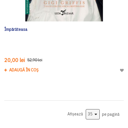
Împărăteasa
20,00 lei
52,90 lei
ADAUGĂ ÎN COȘ
Adau
Afișează
pe pagină