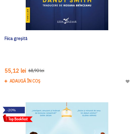
Fiica greșită
55,12 lei
68,90 lei
ADAUGĂ ÎN COȘ
Adau
-20%