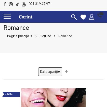
021 319 47 97
Romance
Pagina principală
Ficțiune
Romance
Setati
ascendent
-20%