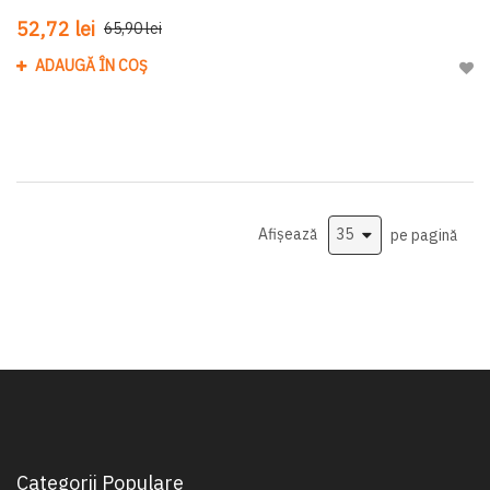
52,72 lei
65,90 lei
ADAUGĂ ÎN COȘ
Adau
Afișează
pe pagină
Categorii Populare