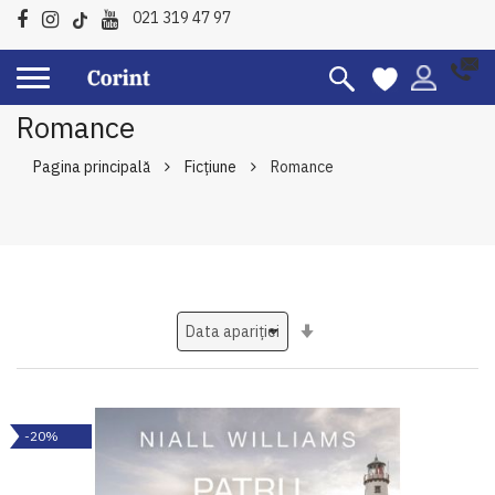
021 319 47 97
Romance
Pagina principală
Ficțiune
Romance
Setati
ascendent
-20%