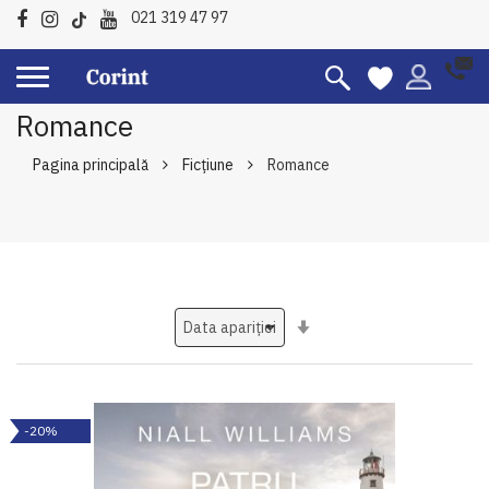
021 319 47 97
Romance
Pagina principală
Ficțiune
Romance
Setati
ascendent
-20%