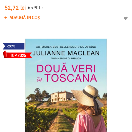
52,72 lei
65,90 lei
ADAUGĂ ÎN COȘ
Adau
-20%