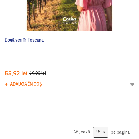
Două veri în Toscana
55,92 lei
69,90 lei
ADAUGĂ ÎN COȘ
Adau
Afișează
pe pagină