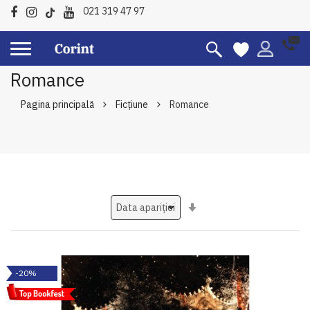
021 319 47 97
Romance
Pagina principală
Ficțiune
Romance
Setati
ascendent
-20%