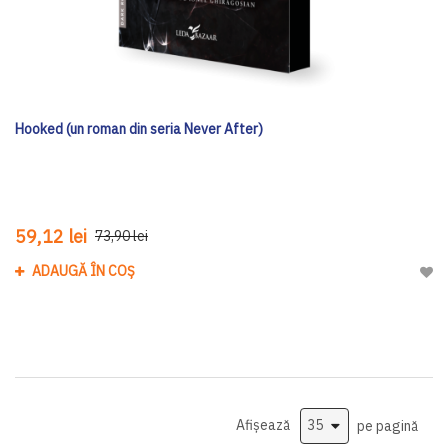
Hooked (un roman din seria Never After)
59,12 lei
73,90 lei
ADAUGĂ ÎN COȘ
Adau
Afișează
pe pagină