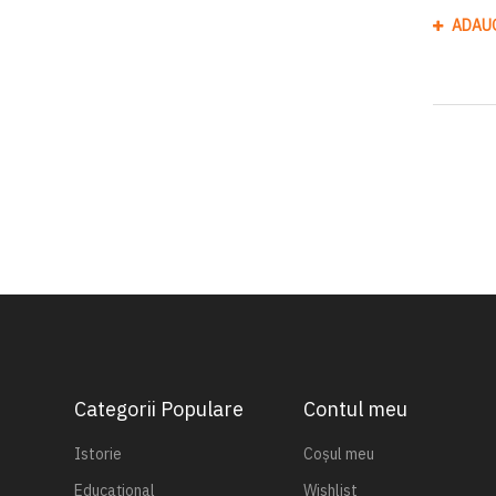
ADAU
Categorii Populare
Contul meu
Istorie
Coșul meu
Educațional
Wishlist