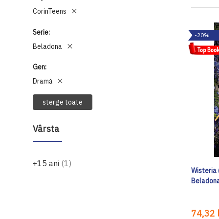
CorinTeens
Serie
-20%
Beladona
Gen
Dramă
sterge toate
Vârsta
produs
+15 ani
1
Wisteria 
Beladona
74,32 l