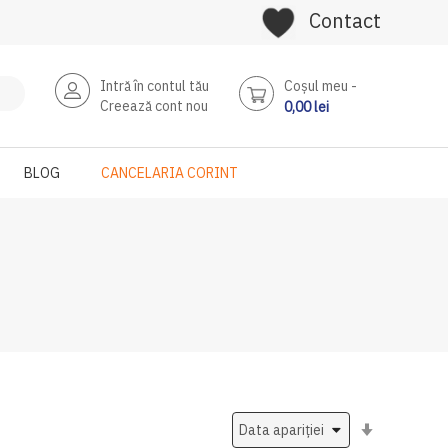
Contact
Intră în contul tău
Coşul meu
Creează cont nou
0,00 lei
BLOG
CANCELARIA CORINT
Setati
ascendent