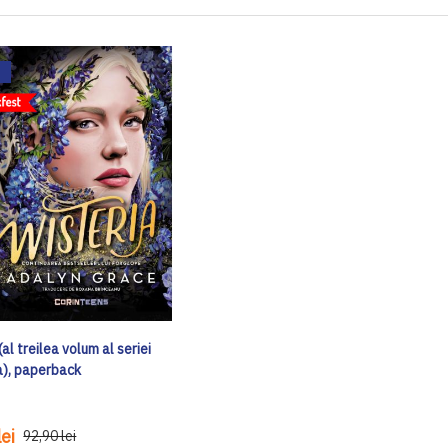
(al treilea volum al seriei
), paperback
ei
92,90 lei