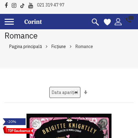
021 319 47 97
Romance
Pagina principală
Ficțiune
Romance
Setati
ascendent
-20%