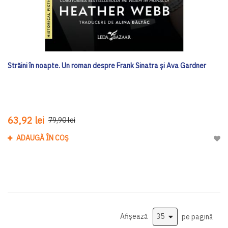
Străini în noapte. Un roman despre Frank Sinatra și Ava Gardner
63,92 lei
79,90 lei
ADAUGĂ ÎN COȘ
Adau
Afișează
pe pagină