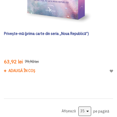
Privește-mă (prima carte din seria „Noua Republică”)
63,92 lei
79,90 lei
ADAUGĂ ÎN COȘ
Adau
Afișează
pe pagină