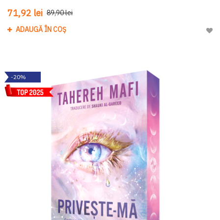
71,92 lei
89,90 lei
ADAUGĂ ÎN COȘ
Adau
-20%