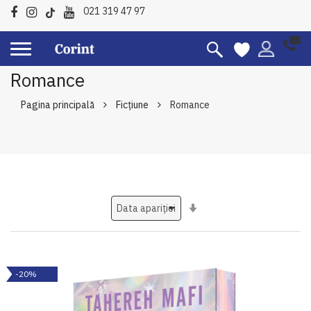
021 319 47 97
Romance
Pagina principală
Ficțiune
Romance
Setati
ascendent
-20%