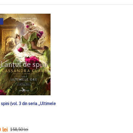
 spini (vol. 3 din seria „Ultimele
 lei
158,50 lei