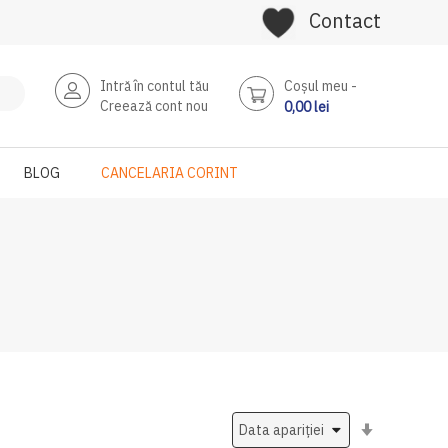
Contact
Intră în contul tău
Coşul meu
Creează cont nou
0,00 lei
BLOG
CANCELARIA CORINT
Setati
ascendent