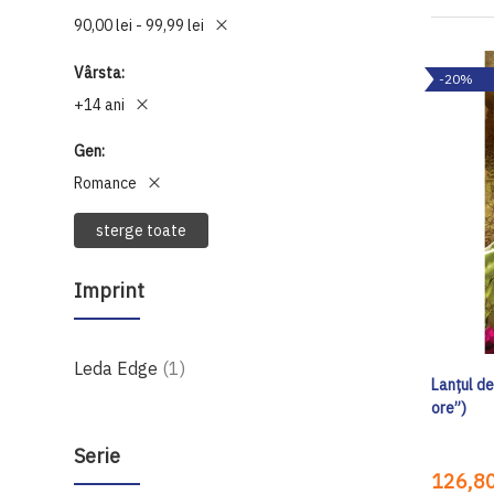
90,00 lei - 99,99 lei
Vârsta
-20%
+14 ani
Gen
Romance
sterge toate
Imprint
produs
Leda Edge
1
Lanțul de
ore”)
Serie
126,80