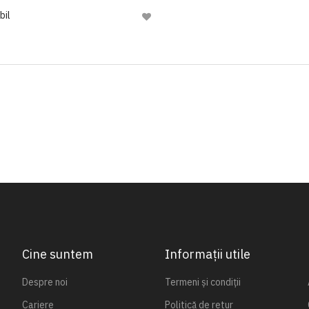
bil
Adaugă
la
Lista
de
Dorinte
Cine suntem
Informații utile
Despre noi
Termeni și condiții
Cariere
Politică de retur