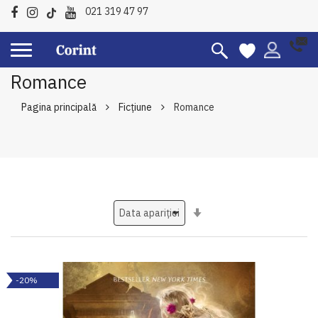
021 319 47 97
Romance
Pagina principală
Ficțiune
Romance
Setati
ascendent
-20%