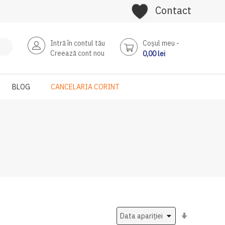
Contact
Intră în contul tău
Coşul meu
Creează cont nou
0,00 lei
BLOG
CANCELARIA CORINT
Setati
ascendent