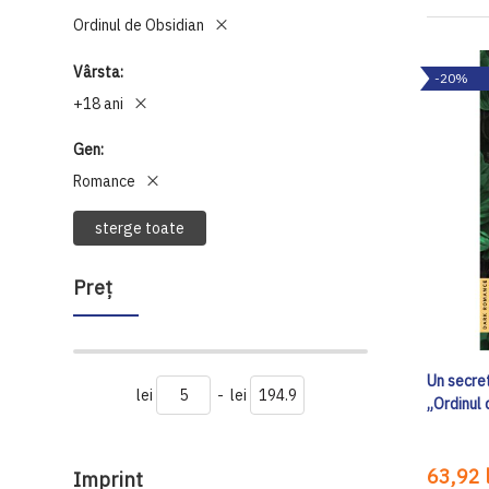
Ordinul de Obsidian
Vârsta
-20%
+18 ani
Gen
Romance
sterge toate
Preţ
Un secret
lei
-
lei
„Ordinul 
63,92 l
Imprint