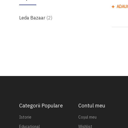
ADAU
produse
Leda Bazaar
2
Categorii Populare
Contul meu
Istorie
Coșul meu
Educațional
Wishlist