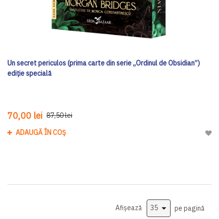
Un secret periculos (prima carte din serie „Ordinul de Obsidian”)
ediţie specială
70,00 lei
87,50 lei
ADAUGĂ ÎN COȘ
Adau
Afișează
pe pagină