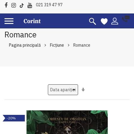
021 319 47 97
Romance
Pagina principală
Ficțiune
Romance
Setati
ascendent
-20%