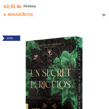
63,92 lei
79,90 lei
ADAUGĂ ÎN COȘ
Adau
-20%