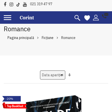
021 319 47 97
Romance
Pagina principală
Ficțiune
Romance
Setati
ascendent
-20%