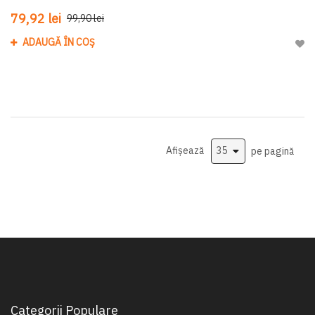
79,92 lei
99,90 lei
ADAUGĂ ÎN COȘ
Adau
Afișează
pe pagină
Categorii Populare