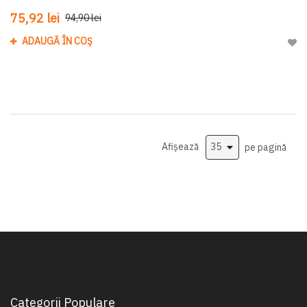
75,92 lei
94,90 lei
ADAUGĂ ÎN COȘ
Adau
Afișează
pe pagină
Categorii Populare