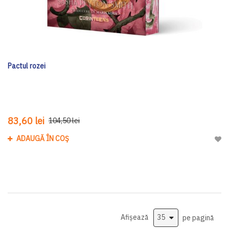
Pactul rozei
83,60 lei
104,50 lei
ADAUGĂ ÎN COȘ
Adau
Afișează
pe pagină