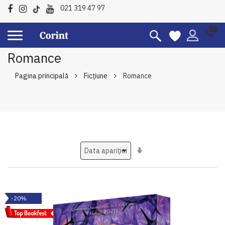
021 319 47 97
Romance
Pagina principală
Ficțiune
Romance
Setati
ascendent
-20%