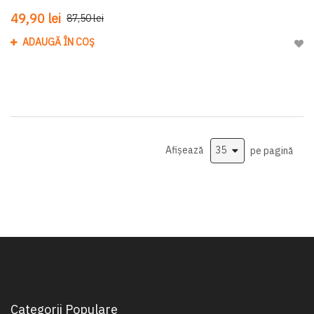
49,90 lei
87,50 lei
ADAUGĂ ÎN COȘ
Adau
Afișează
pe pagină
Categorii Populare