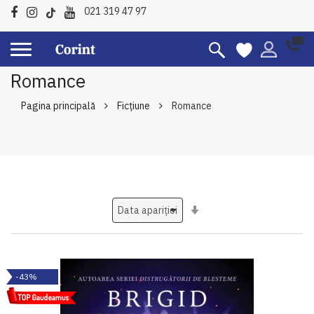
021 319 47 97
Romance
Pagina principală
Ficțiune
Romance
Setati
ascendent
-43%