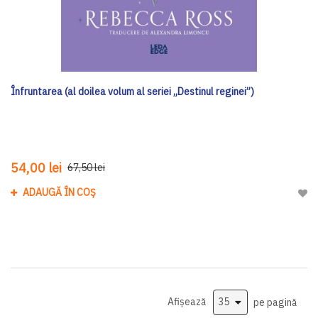
Înfruntarea (al doilea volum al seriei „Destinul reginei”)
54,00 lei
67,50 lei
ADAUGĂ ÎN COȘ
Adau
Afișează
pe pagină