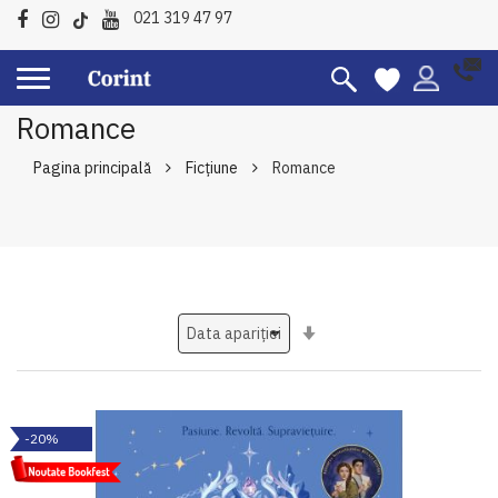
021 319 47 97
Romance
Pagina principală
Ficțiune
Romance
Setati
ascendent
-20%