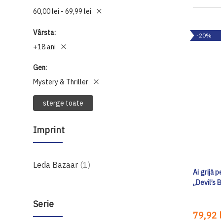
60,00 lei - 69,99 lei
Vârsta
-20%
+18 ani
Gen
Mystery & Thriller
sterge toate
Imprint
produs
Leda Bazaar
1
Ai grijă 
„Devil’s 
Serie
79,92 l