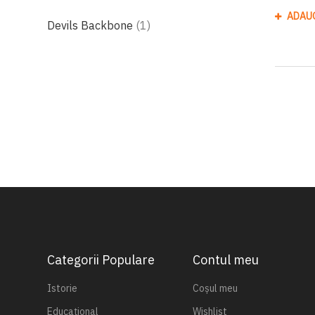
ADAU
produs
Devils Backbone
1
Categorii Populare
Contul meu
Istorie
Coșul meu
Educațional
Wishlist