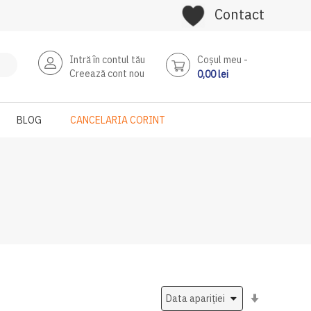
Contact
Intră în contul tău
Coşul meu
Creează cont nou
0,00 lei
BLOG
CANCELARIA CORINT
Setati
ascendent