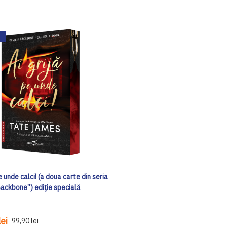
pe unde calci! (a doua carte din seria
Backbone”) ediţie specială
ei
99,90 lei