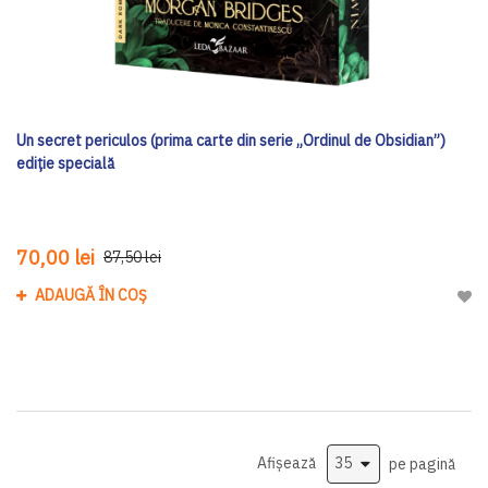
Un secret periculos (prima carte din serie „Ordinul de Obsidian”)
ediţie specială
70,00 lei
87,50 lei
ADAUGĂ ÎN COȘ
Adau
Afișează
pe pagină