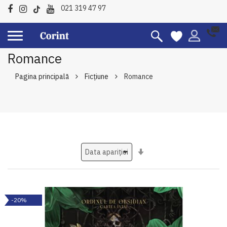
021 319 47 97
Romance
Pagina principală
Ficțiune
Romance
Setati
ascendent
-20%