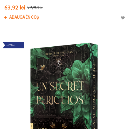
63,92 lei
79,90 lei
ADAUGĂ ÎN COȘ
Adau
-20%