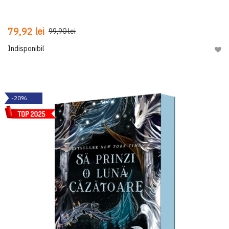
79,92 lei
99,90 lei
Indisponibil
Adau
-20%