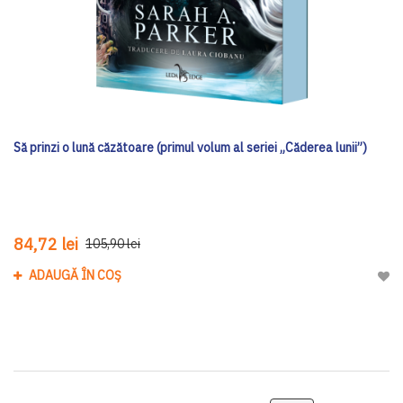
Să prinzi o lună căzătoare (primul volum al seriei „Căderea lunii”)
84,72 lei
105,90 lei
ADAUGĂ ÎN COȘ
Adau