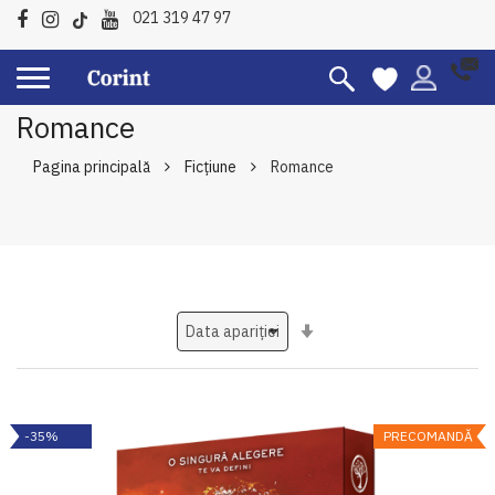
021 319 47 97
Romance
Pagina principală
Ficțiune
Romance
Setati
ascendent
-35%
PRECOMANDĂ