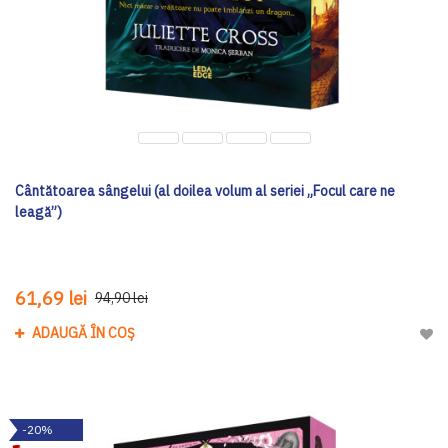
Cântătoarea sângelui (al doilea volum al seriei „Focul care ne
leagă”)
61,69 lei
94,90 lei
ADAUGĂ ÎN COȘ
Adau
-20%