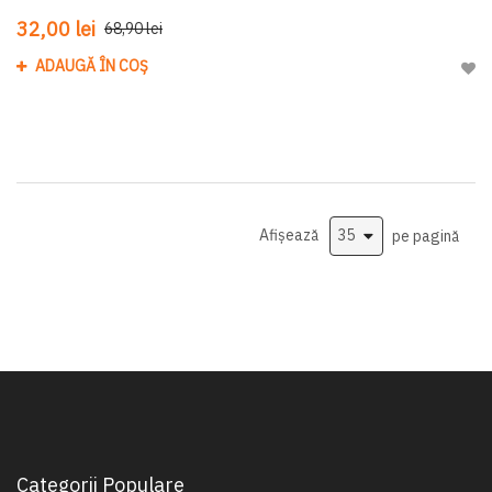
32,00 lei
68,90 lei
ADAUGĂ ÎN COȘ
Adau
Afișează
pe pagină
Categorii Populare