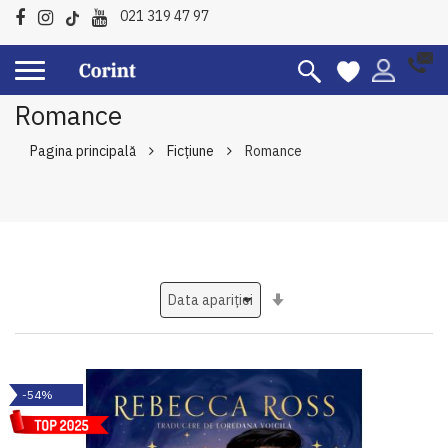
021 319 47 97
Romance
Pagina principală
Ficțiune
Romance
Setati
ascendent
-54%