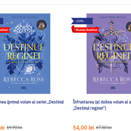
-20%
ea (primul volum al seriei „Destinul
Înfruntarea (al doilea volum al s
„Destinul reginei”)
ei
54,00 lei
69,90 lei
67,50 lei