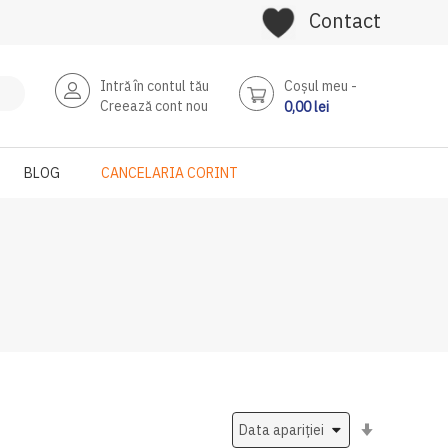
Contact
Intră în contul tău
Coşul meu
Creează cont nou
0,00 lei
BLOG
CANCELARIA CORINT
Setati
ascendent