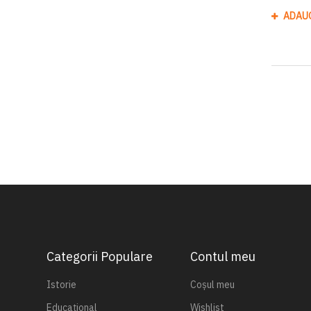
ADAU
Categorii Populare
Contul meu
Istorie
Coșul meu
Educațional
Wishlist