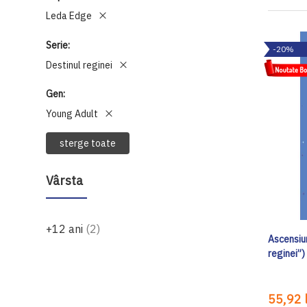
Leda Edge
Serie
-20%
Destinul reginei
Gen
Young Adult
sterge toate
Vârsta
produse
+12 ani
2
Ascensiun
reginei”)
55,92 l