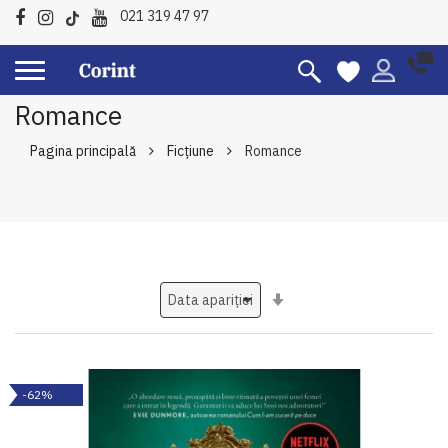
021 319 47 97
Romance
Pagina principală
Ficțiune
Romance
Setati
ascendent
-62%