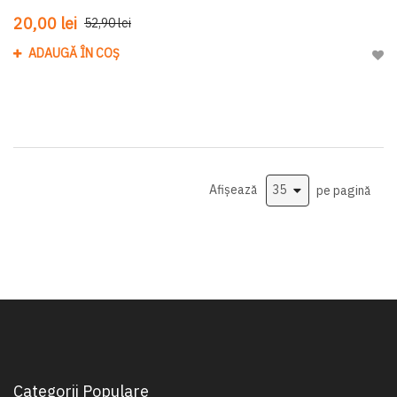
20,00 lei
52,90 lei
ADAUGĂ ÎN COȘ
Adau
Afișează
pe pagină
Categorii Populare