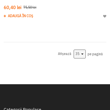
60,40 lei
75,50 lei
ADAUGĂ ÎN COȘ
Adau
Afișează
pe pagină
Categorii Populare