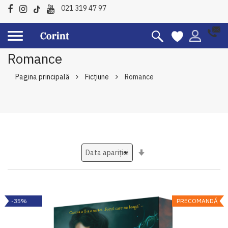
021 319 47 97
Romance
Pagina principală
Ficțiune
Romance
Setati
ascendent
-35%
PRECOMANDĂ