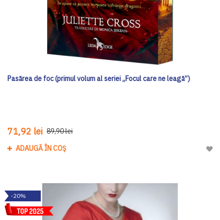
Pasărea de foc (primul volum al seriei „Focul care ne leagă”)
71,92 lei
89,90 lei
ADAUGĂ ÎN COȘ
Adau
-20%