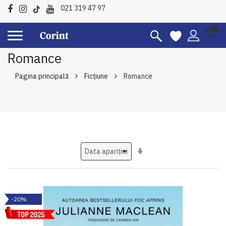
021 319 47 97
Romance
Pagina principală
Ficțiune
Romance
Setati
ascendent
-20%