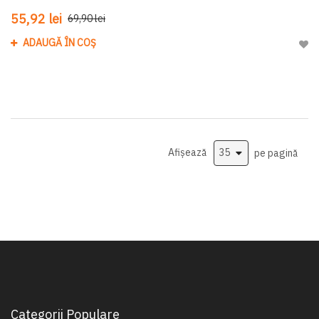
55,92 lei
69,90 lei
ADAUGĂ ÎN COȘ
Adau
Afișează
pe pagină
Categorii Populare