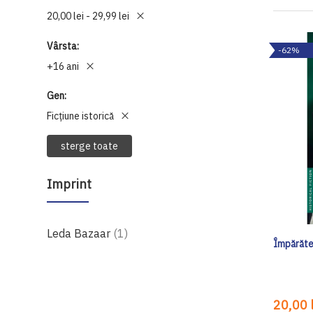
20,00 lei - 29,99 lei
Vârsta
-62%
+16 ani
Gen
Ficțiune istorică
sterge toate
Imprint
produs
Leda Bazaar
1
Împărăt
20,00 l