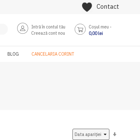
Contact
Intră în contul tău
Coşul meu
Creează cont nou
0,00 lei
BLOG
CANCELARIA CORINT
Setati
ascendent