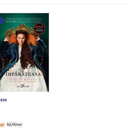
easa
ei
52,90 lei