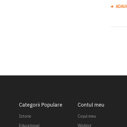
ADAU
Categorii Populare
Contul meu
Istorie
Coșul meu
Educațional
Wishlist