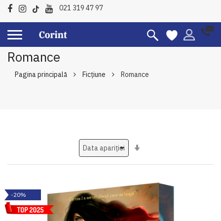
021 319 47 97
Romance
Pagina principală
Ficțiune
Romance
Setati
ascendent
-20%