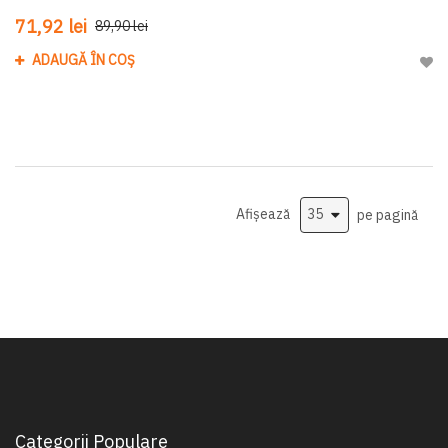
71,92 lei
89,90 lei
ADAUGĂ ÎN COȘ
Adau
Afișează
pe pagină
Categorii Populare