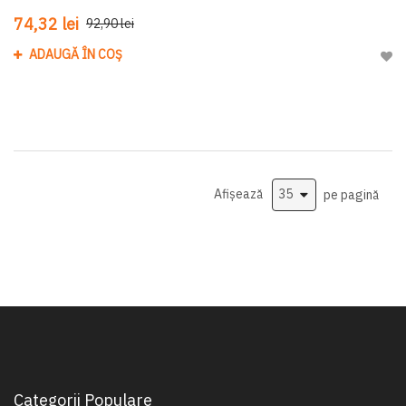
74,32 lei
92,90 lei
ADAUGĂ ÎN COȘ
Adau
Afișează
pe pagină
Categorii Populare