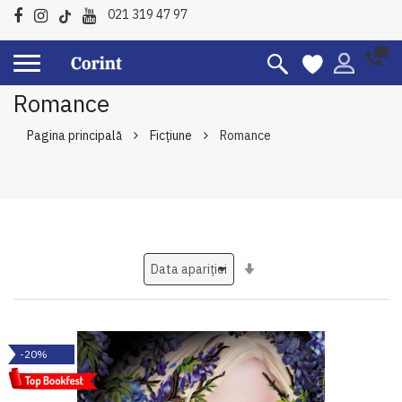
021 319 47 97
Romance
Pagina principală
Ficțiune
Romance
Setati
ascendent
-20%