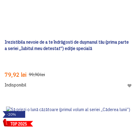
Irezistibila nevoie de a te îndrăgosti de dușmanul tău (prima parte
a seriei „Iubitul meu detestat”) ediţie specială
79,92 lei
99,90 lei
Indisponibil
Adau
-20%