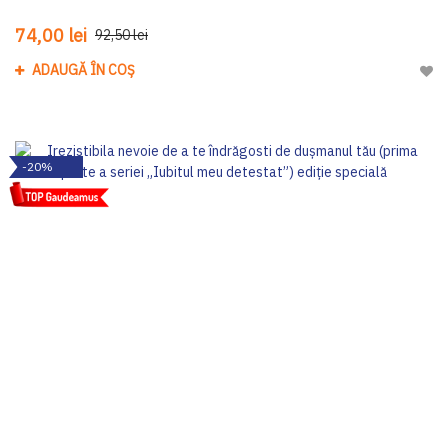
74,00 lei
92,50 lei
ADAUGĂ ÎN COȘ
Adau
-20%