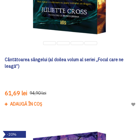
Cântătoarea sângelui (al doilea volum al seriei „Focul care ne
leagă”)
61,69 lei
94,90 lei
ADAUGĂ ÎN COȘ
Adau
-20%