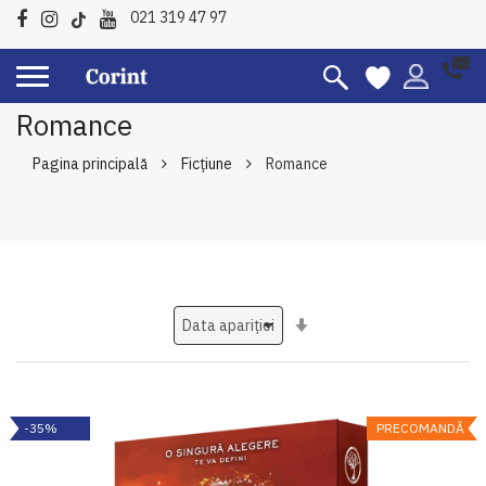
021 319 47 97
Romance
Pagina principală
Ficțiune
Romance
Setati
ascendent
-35%
PRECOMANDĂ