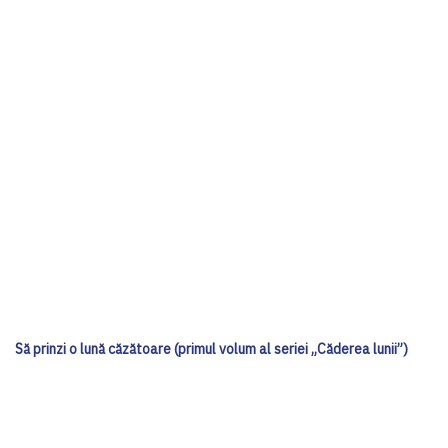
Să prinzi o lună căzătoare (primul volum al seriei „Căderea lunii”)