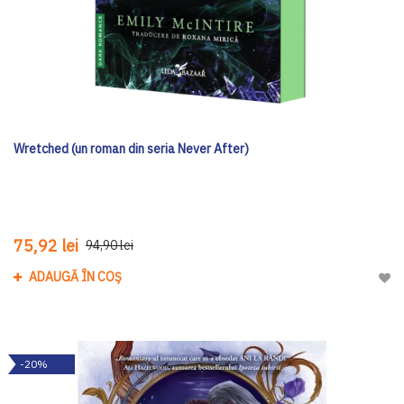
Wretched (un roman din seria Never After)
75,92 lei
94,90 lei
ADAUGĂ ÎN COȘ
Adau
-20%