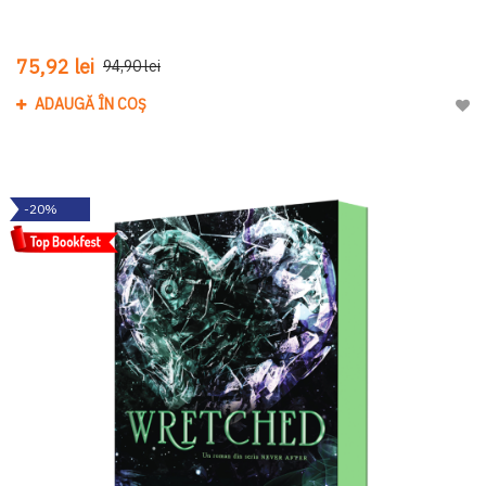
75,92 lei
94,90 lei
ADAUGĂ ÎN COȘ
Adau
-20%