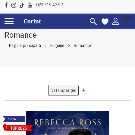
021 319 47 97
Romance
Pagina principală
Ficțiune
Romance
Setati
ascendent
-54%