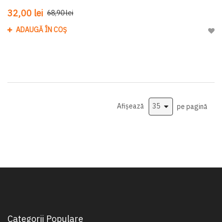
32,00 lei
68,90 lei
ADAUGĂ ÎN COȘ
Adau
Afișează
pe pagină
Categorii Populare