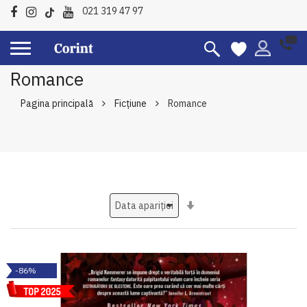
021 319 47 97
Romance
Pagina principală
Ficțiune
Romance
Setati
ascendent
-86%