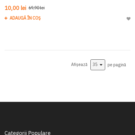
10,00 lei
69,90 lei
ADAUGĂ ÎN COȘ
Adau
Afișează
pe pagină
Categorii Populare