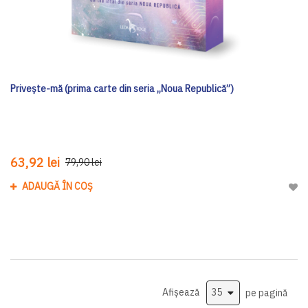
Privește-mă (prima carte din seria „Noua Republică”)
63,92 lei
79,90 lei
ADAUGĂ ÎN COȘ
Adau
Afișează
pe pagină