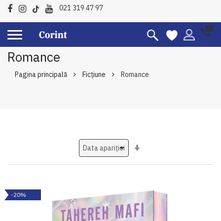
021 319 47 97
Romance
Pagina principală
Ficțiune
Romance
Setati
ascendent
-20%