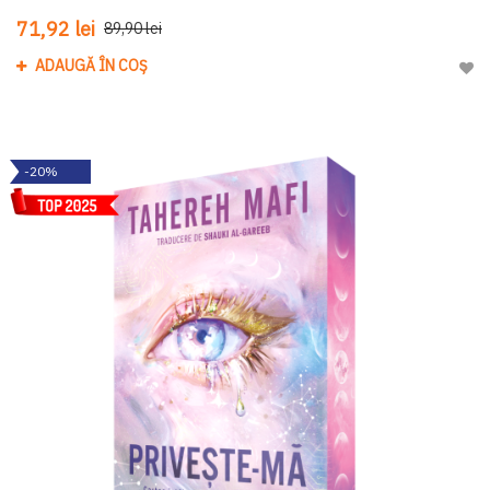
71,92 lei
89,90 lei
ADAUGĂ ÎN COȘ
Adau
-20%