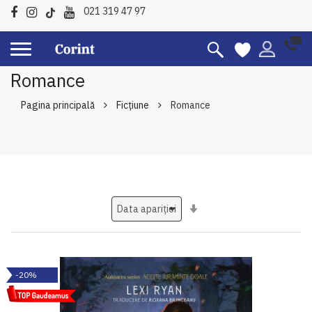
021 319 47 97
Romance
Pagina principală
Ficțiune
Romance
Setati
ascendent
-20%