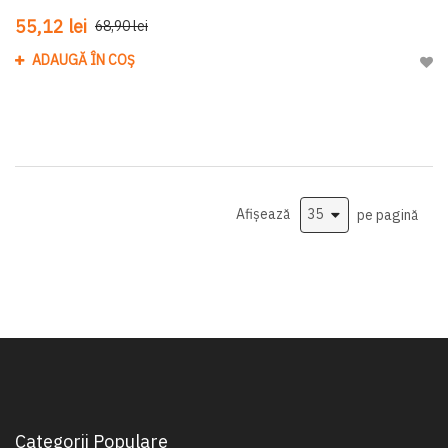
55,12 lei
68,90 lei
ADAUGĂ ÎN COȘ
Adau
Afișează
pe pagină
Categorii Populare