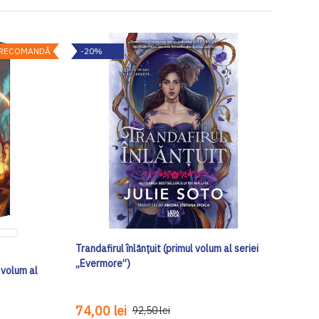
RECOMANDĂ
-20%
Trandafirul înlănțuit (primul volum al seriei
„Evermore”)
 volum al
74,00 lei
92,50 lei