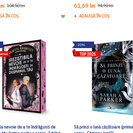
ei
61,69 lei
104,50 lei
94,90 lei
GĂ ÎN COȘ
ADAUGĂ ÎN COȘ
Adaugă
la
Lista
de
-20%
Dorinte
ila nevoie de a te îndrăgosti de
Să prinzi o lună căzătoare (primu