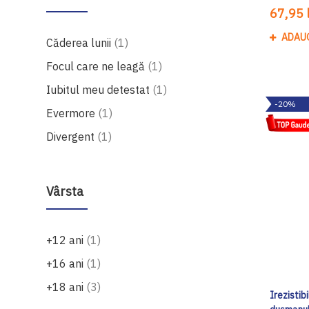
67,95 l
ADAU
produs
Căderea lunii
1
produs
Focul care ne leagă
1
produs
Iubitul meu detestat
1
-20%
produs
Evermore
1
produs
Divergent
1
Vârsta
produs
+12 ani
1
produs
+16 ani
1
produse
+18 ani
3
Irezistib