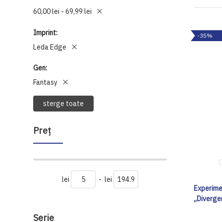
60,00 lei - 69,99 lei
Imprint
-35%
Leda Edge
Gen
Fantasy
sterge toate
Preţ
lei
-
lei
Experimen
„Diverge
Serie