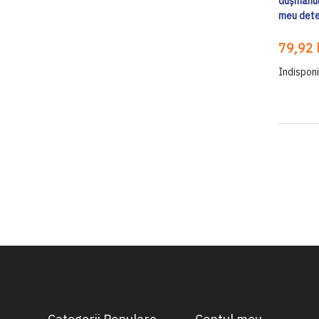
dușmanul 
meu dete
79,92 l
Indisponi