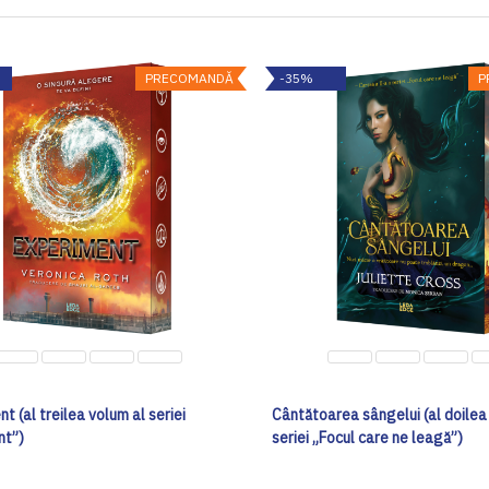
PRECOMANDĂ
-35%
P
t (al treilea volum al seriei
Cântătoarea sângelui (al doilea
nt”)
seriei „Focul care ne leagă”)