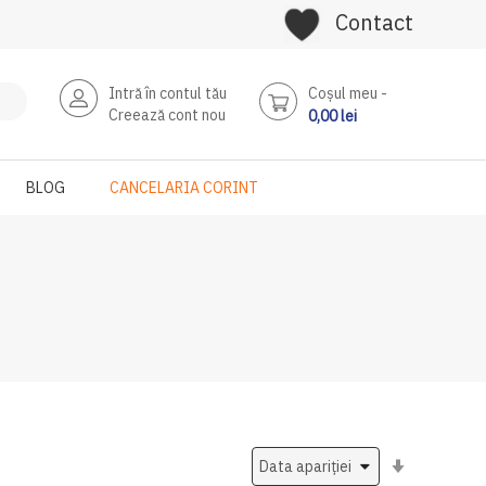
Contact
Intră în contul tău
Coşul meu
Creează cont nou
0,00 lei
BLOG
CANCELARIA CORINT
Setati
ascendent