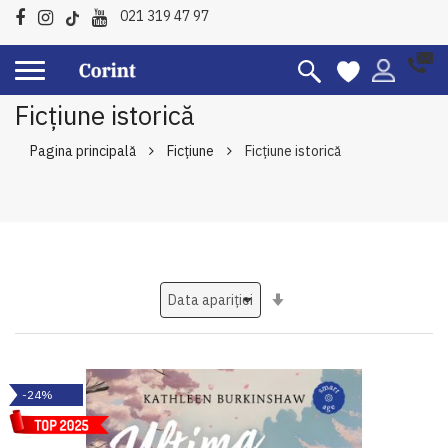
021 319 47 97
Ficțiune istorică
Pagina principală
Ficțiune
Ficțiune istorică
Setati
ascendent
-24%