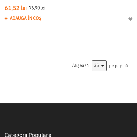
61,52 lei
76,90 lei
ADAUGĂ ÎN COȘ
Adau
Afișează
pe pagină
Categorii Populare