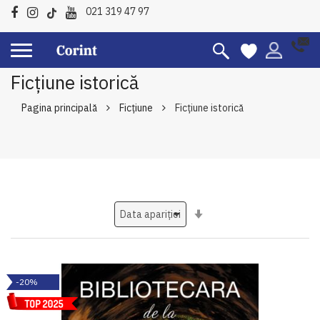
021 319 47 97
Ficțiune istorică
Pagina principală
Ficțiune
Ficțiune istorică
Setati
ascendent
-20%