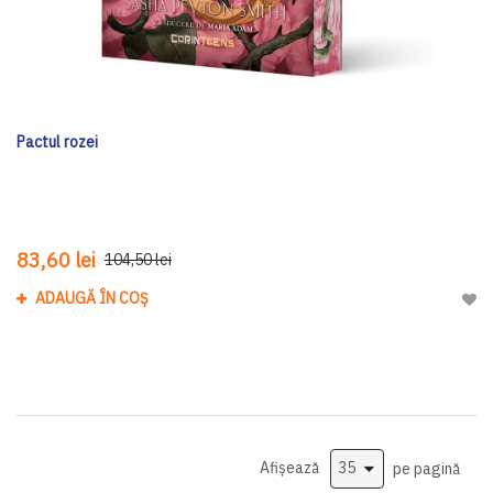
Pactul rozei
83,60 lei
104,50 lei
ADAUGĂ ÎN COȘ
Adau
Afișează
pe pagină