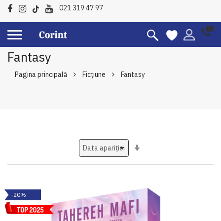
021 319 47 97
Fantasy
Pagina principală
Ficțiune
Fantasy
Setati
ascendent
-20%