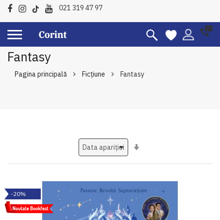
021 319 47 97
Fantasy
Pagina principală
Ficțiune
Fantasy
Setati
ascendent
-20%