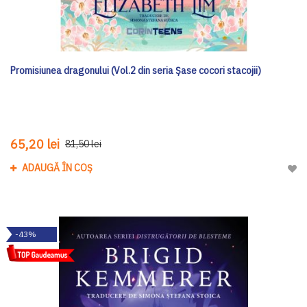
Promisiunea dragonului (Vol.2 din seria Șase cocori stacojii)
65,20 lei
81,50 lei
ADAUGĂ ÎN COȘ
Adau
-43%