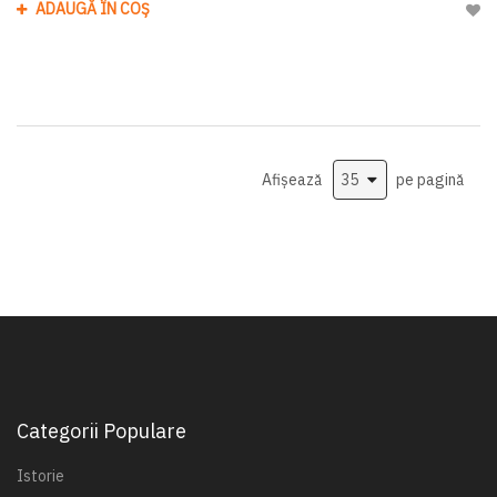
ADAUGĂ ÎN COȘ
Adau
Afișează
pe pagină
Categorii Populare
Istorie