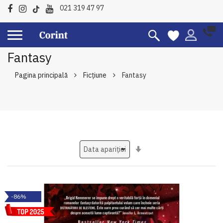
021 319 47 97
Fantasy
Pagina principală
Ficțiune
Fantasy
Setati
ascendent
-86%