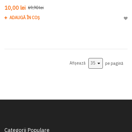
10,00 lei
69,90 lei
ADAUGĂ ÎN COȘ
Adau
Afișează
pe pagină
Categorii Populare