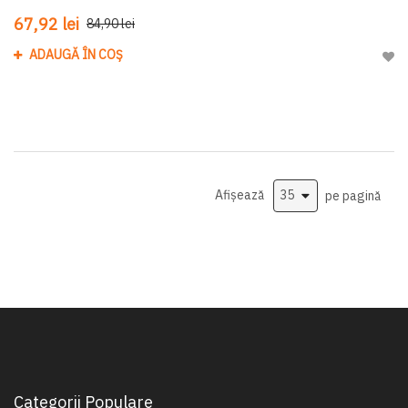
67,92 lei
84,90 lei
ADAUGĂ ÎN COȘ
Adau
Afișează
pe pagină
Categorii Populare