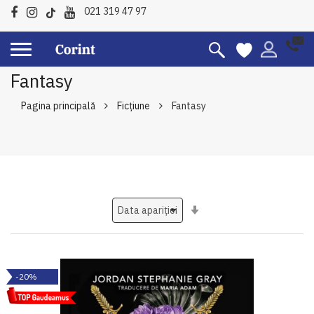
021 319 47 97
Fantasy
Pagina principală
Ficțiune
Fantasy
Setati
ascendent
-20%