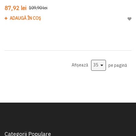
87,92 lei
109,90 lei
ADAUGĂ ÎN COȘ
Adau
Afișează
pe pagină
Categorii Populare