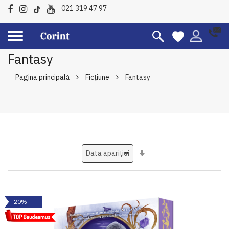
021 319 47 97
Fantasy
Pagina principală
Ficțiune
Fantasy
Setati
ascendent
-20%