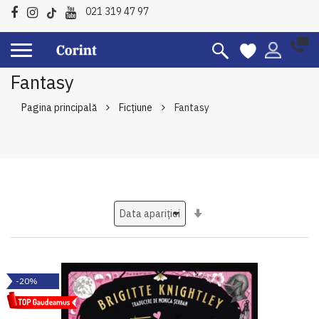
021 319 47 97
Fantasy
Pagina principală
Ficțiune
Fantasy
Setati
ascendent
-20%