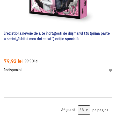
Irezistibila nevoie de a te îndrăgosti de dușmanul tău (prima parte
a seriei „Iubitul meu detestat”) ediţie specială
79,92 lei
99,90 lei
Indisponibil
Adau
Afișează
pe pagină