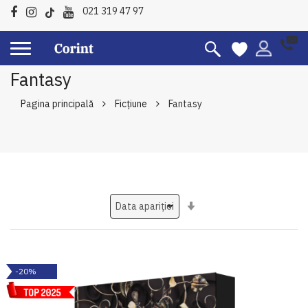
021 319 47 97
Fantasy
Pagina principală
Ficțiune
Fantasy
Setati
ascendent
-20%