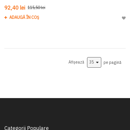
92,40 lei
115,50 lei
ADAUGĂ ÎN COȘ
Adau
Afișează
pe pagină
Categorii Populare