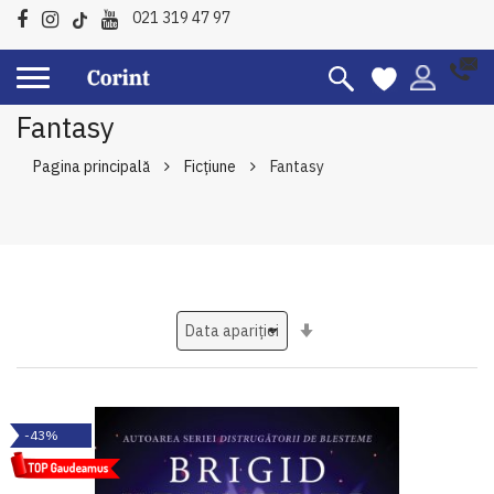
021 319 47 97
Fantasy
Pagina principală
Ficțiune
Fantasy
Setati
ascendent
-43%