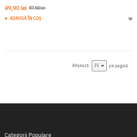
49,90 lei
87,50 lei
ADAUGĂ ÎN COȘ
Adau
Afișează
pe pagină
Categorii Populare