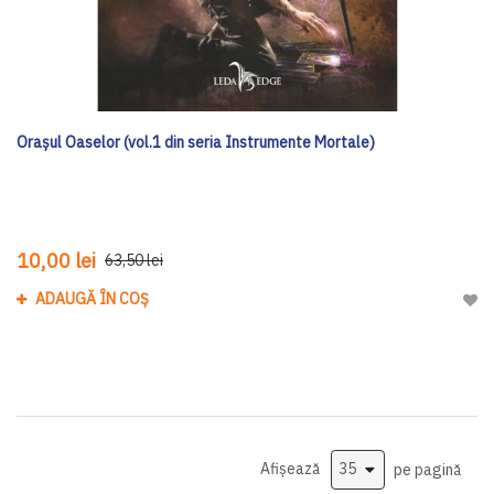
Orașul Oaselor (vol.1 din seria Instrumente Mortale)
10,00 lei
63,50 lei
ADAUGĂ ÎN COȘ
Adau
Afișează
pe pagină