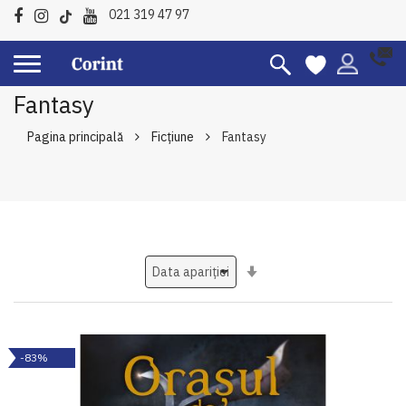
021 319 47 97
Fantasy
Pagina principală
Ficțiune
Fantasy
Setati
ascendent
-83%