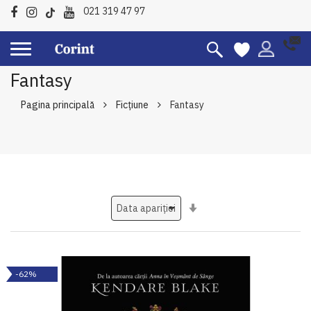
021 319 47 97
Fantasy
Pagina principală
Ficțiune
Fantasy
Setati
ascendent
-62%