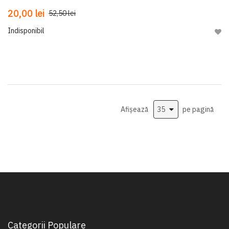
20,00 lei
52,50 lei
Indisponibil
Adau
Afișează
pe pagină
Categorii Populare