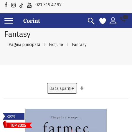
021 319 47 97
Fantasy
Pagina principală
Ficțiune
Fantasy
Setati
ascendent
-20%