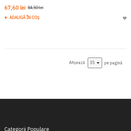
67,60 lei
84,50 lei
ADAUGĂ ÎN COȘ
Adau
Afișează
pe pagină
Categorii Populare